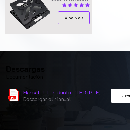
la calificación promedio es 4.9 de 5
Saiba Mais
Descargas
Documentación
Manual del producto PTBR (PDF)
Dow
Descargar el Manual