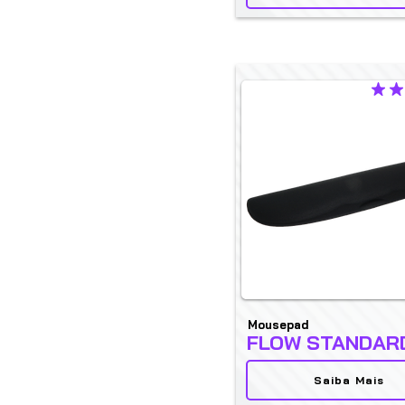
la cali
Mousepad
FLOW STANDAR
Saiba Mais