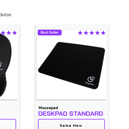
dutos:
Best Seller
ficación promedio es 4.9 de 5
la calificación promedio es 5 de 5
Mousepad
DESKPAD STANDARD
Saiba Mais