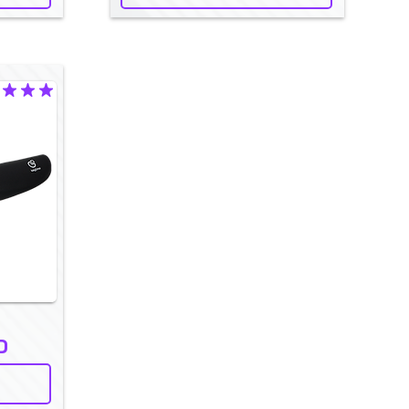
ficación promedio es 5 de 5
D