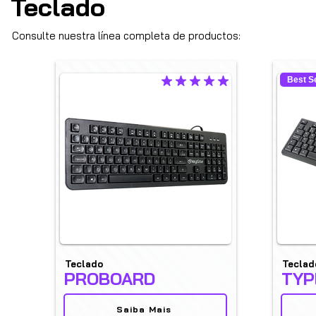
Teclado
Consulte nuestra línea completa de productos:
Best Se
la calificación promedio es 4.9 de 5
Teclado
Teclad
PROBOARD
TYP
Saiba Mais