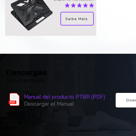
la calificación promedio es 4.9 de 5
Saiba Mais
Descargas
Documentación
Manual del producto PTBR (PDF)
Dow
Descargar el Manual