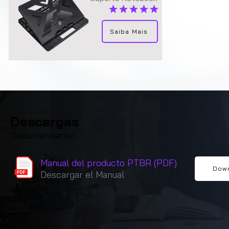
la calificación promedio es 4.9 de 5
Saiba Mais
Descargas
Documentación
Manual del producto PTBR (PDF)
Dow
Descargar el Manual