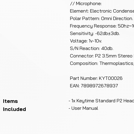
// Microphone:
Element: Electronic Condense
Polar Pattern: Omni Direction.
Frequency Response: 50hz~1
Sensitivity: -62db±3db.
Voltage: 1v-10v.
S/N Reaction: 40db.
Connector: P2 3.5mm Stereo 
Composition: Thermoplastics, 
Part Number: KYT00026
EAN: 7898972678937
Items
- 1x Keytime Standard P2 Hea
- User Manual
Included