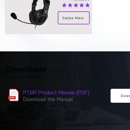
average rating is 4.9 out of 5
Saiba Mais
Downloads
Documentation
PTBR Product Manual (PDF)
Dow
Download the Manual