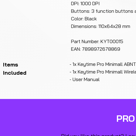
DPI: 1000 DPI
Buttons: 3 function buttons a
Color: Black
Dimensions: 110x64x28 mm
Part Number: KYT00015
EAN: 7898972678869
Items
- 1x Keytime Pro Minimall ABN
- 1x Keytime Pro Minimall Wir
Included
- User Manual
PRO