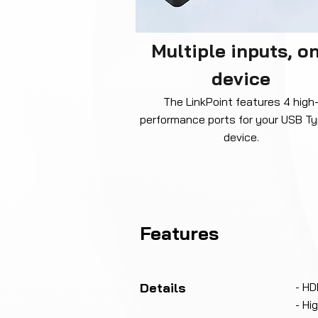
Multiple inputs, o
device
The LinkPoint features 4 high
performance ports for your USB T
device.
Features
Details
- HD
- Hi