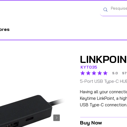
Categorias
ores
LINKPOI
KYT035
5.0
57
average rating is 5 out of 
5-Port USB Type-C HU
Having all your connect
Keytime LinkPoint, a hi
USB Type-C connection
Buy Now