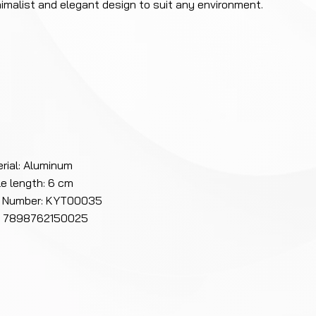
nimalist and elegant design to suit any environment.
rial: Aluminum
e length: 6 cm
t Number: KYT00035
: 7898762150025