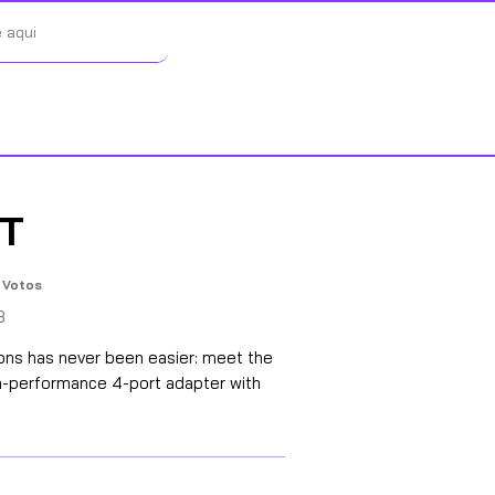
NT
Votos
5, based on 57 votes, Votos
B
ions has never been easier: meet the
gh-performance 4-port adapter with
.