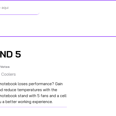
ND 5
Votos
f 5, based on 57 votes, Votos
 Coolers
t notebook loses performance? Gain
nd reduce temperatures with the
notebook stand with 5 fans and a cell
u a better working experience.