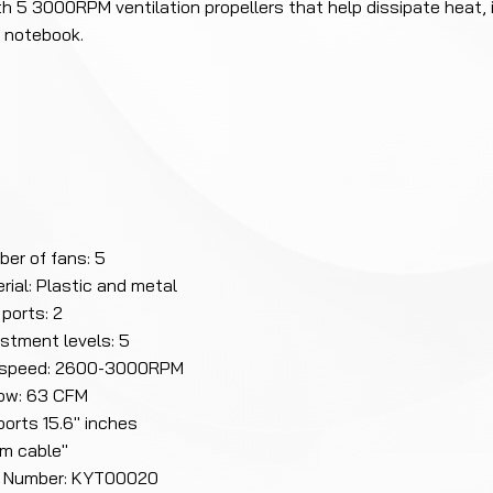
th 5 3000RPM ventilation propellers that help dissipate heat, 
 notebook.
er of fans: 5
rial: Plastic and metal
ports: 2
stment levels: 5
 speed: 2600-3000RPM
low: 63 CFM
orts 15.6" inches
m cable"
t Number: KYT00020