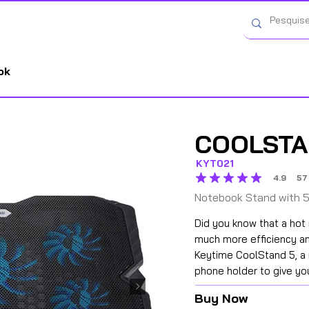
Categorias
ok
COOLSTA
KYT021
4.9
57
average rating is 4.9 out o
Notebook Stand with 5
Did you know that a ho
much more efficiency a
Keytime CoolStand 5, a 
phone holder to give yo
Buy Now