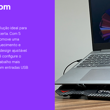
com
lução ideal para
certa. Com 5
promove uma
quecimento e
 design ajustável
ê configure o
rabalho mais
com entradas USB