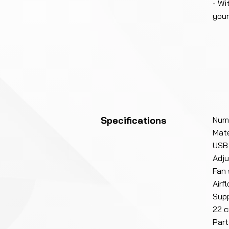
- Wi
your
Specifications
Numb
Mate
USB 
Adju
Fan
Airf
Supp
22 c
Par