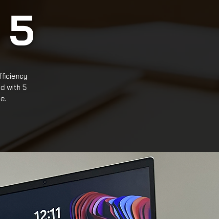
 5
ficiency
d with 5
e.