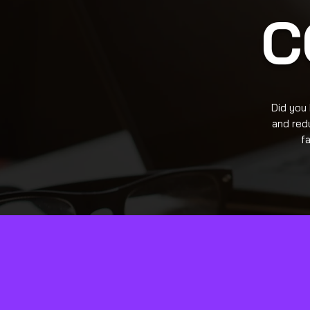
C
Did you
and red
f