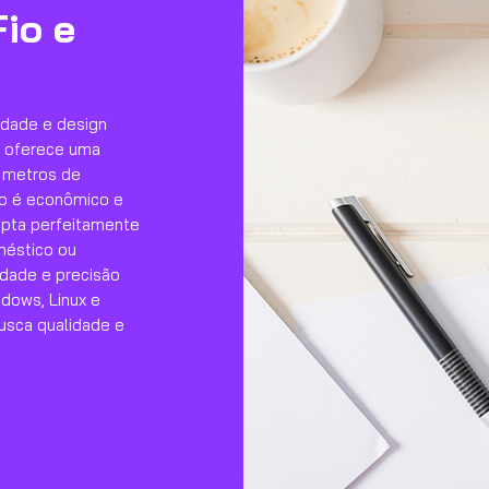
io e
idade e design
e oferece uma
0 metros de
ivo é econômico e
apta perfeitamente
méstico ou
idade e precisão
ndows, Linux e
usca qualidade e