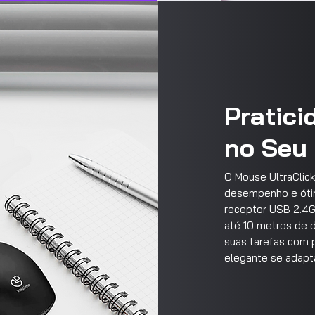
Pratic
no Seu 
O Mouse UltraClic
desempenho e ótima
receptor USB 2.4G
até 10 metros de d
suas tarefas com p
elegante se adapta