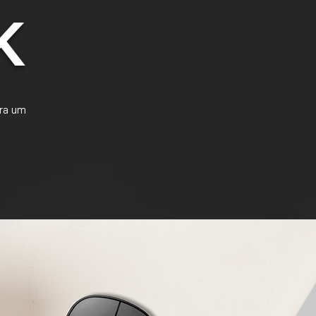
K
ura um