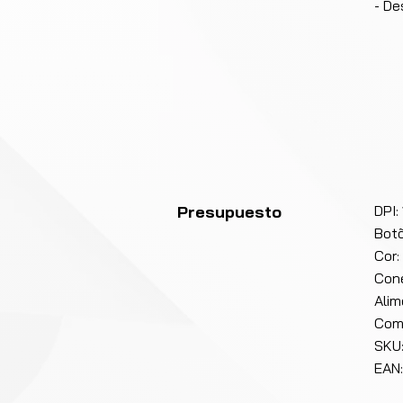
- De
Presupuesto
DPI:
Botõ
Cor:
Cone
Alim
Comp
SKU
EAN