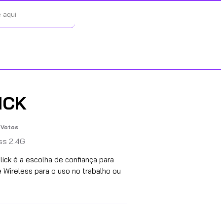
ICK
Votos
s 4.9 de 5, basada en 57 votos, Votos
ss 2.4G
ick é a escolha de confiança para
Wireless para o uso no trabalho ou