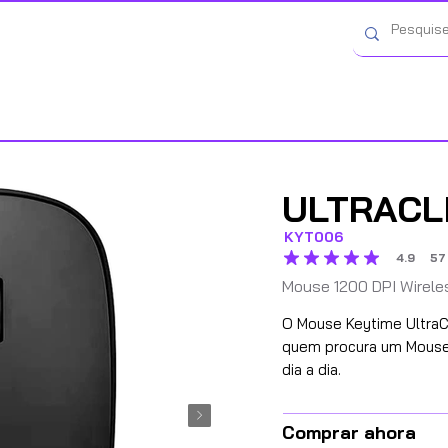
Categorias
ULTRACL
KYT006
4.9
57
la calificación promedio e
Mouse 1200 DPI Wirele
O Mouse Keytime UltraCl
quem procura um Mouse 
dia a dia.
Comprar ahora