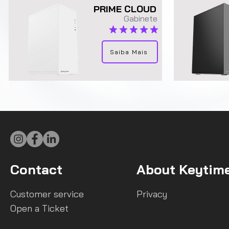
PRIME CLOUD
Gabinete
average rating is 5 out of 5
Saiba Mais
Contact
About Keytim
Customer service
Privacy
Open a Ticket