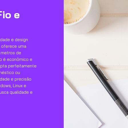
io e
idade e design
e oferece uma
0 metros de
ivo é econômico e
apta perfeitamente
méstico ou
idade e precisão
ndows, Linux e
usca qualidade e