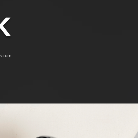
K
ura um