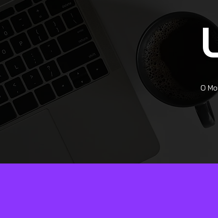
O Mou