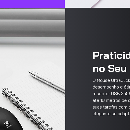
Pratic
no Seu 
O Mouse UltraClic
desempenho e ótima
receptor USB 2.4G
até 10 metros de d
suas tarefas com p
elegante se adapta