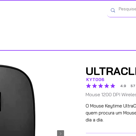
Contato
Catálogo
Onde Comprar
ULTRACL
KYT006
4.9
57
classificação média é 4.9 
Mouse 1200 DPI Wirele
O Mouse Keytime UltraCl
quem procura um Mouse 
dia a dia.