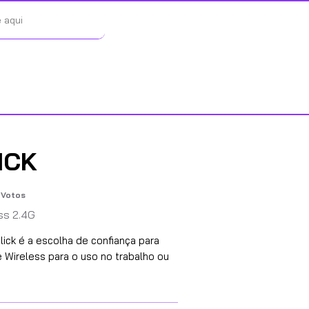
ICK
Votos
de 5, com base em 57 votos, Votos
ss 2.4G
ick é a escolha de confiança para
Wireless para o uso no trabalho ou