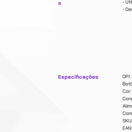
- Ut
s
- De
Especificações
DPI:
Botõ
Cor:
Cone
Alim
Comp
SKU
EAN