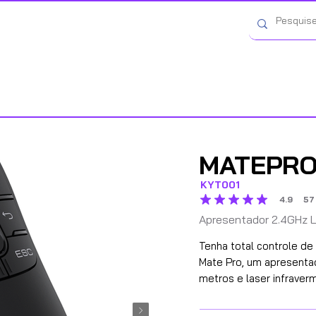
Contato
Catálogo
Onde Comprar
MATEPR
KYT001
4.9
57
classificação média é 4.9 
Apresentador 2.4GHz 
Tenha total controle d
Mate Pro, um apresenta
metros e laser infraver