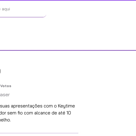
O
Votos
de 5, com base em 57 votos, Votos
Laser
e suas apresentações com o Keytime
dor sem fio com alcance de até 10
melho.