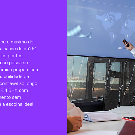
ece o máximo de
alcance de até 50
 dos pontos
você possa se
nômico proporciona
urabilidade da
onfiável ao longo
 2.4 GHz, com
amento sem
 a escolha ideal