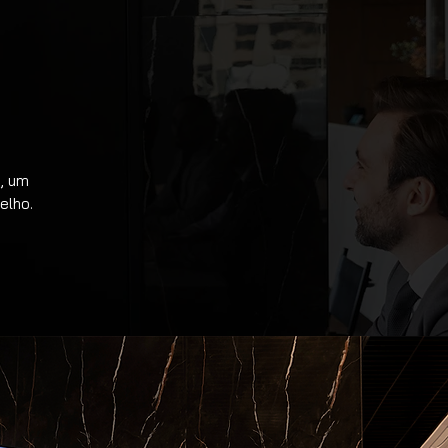
, um
elho.