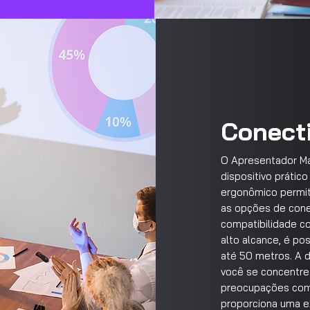
Conecti
O Apresentador Ma
dispositivo prátic
ergonômico permit
as opções de cone
compatibilidade c
alto alcance, é po
até 50 metros. A d
você se concentre
preocupações com r
proporciona uma e