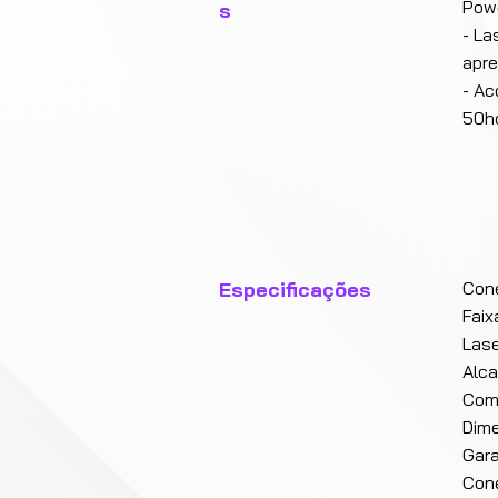
Powe
s
- La
apr
- Ac
50ho
Especificações
Con
Faix
Lase
Alc
Comp
Dime
Gara
Con