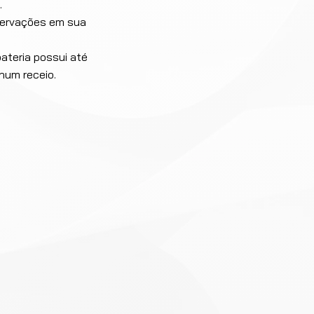
.
bservações em sua
ateria possui até
hum receio.