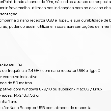
rPoint tendo alcance de 10m, não indica atrasos de resposta
ser infravermelho utilizado nas indicações para as devidas o
esentação
ompanha o nano receptor USB e TypeC e sua durabilidade de b
ras, podendo assim utilizar em suas apresentações sem nen
exão sem fio
a de frequência 2.4 GHz com nano receptor USB e TypeC
r vermelho indicativo
ance de 50 metros
atível com Windows 8/9/10 ou superior / MacOS / Linux
nsões: 14x2,10x1,53 cm
ntia 1 ano
exão: Nano Receptor USB sem atrasos de resposta