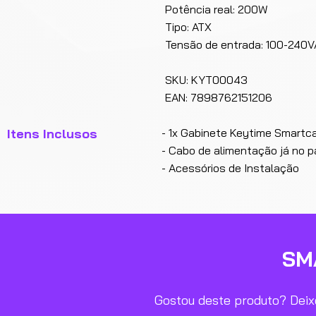
Potência real: 200W
Tipo: ATX
Tensão de entrada: 100-240V
SKU: KYT00043
EAN: 7898762151206
Itens Inclusos
- 1x Gabinete Keytime Smartc
- Cabo de alimentação já no pa
- Acessórios de Instalação
SM
Gostou deste produto? Deixe