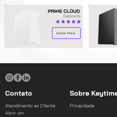
PRIME CLOUD
Gabinete
classificação média é 5 de 5
Saiba Mais
Contato
Sobre Keytim
Atendimento ao Cliente
Privacidade
Abrir um